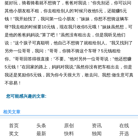
挺好玩，骑着骑着就不想骑了，爸爸对我说：“你先别还，你可以问
其他小朋友租不租，你去租给别人的'时候只收他5元，还能赚5元
钱！“我开始找了，我问第一位小朋友：”妹妹，你想不想骑这辆车
呀?我去租的时候要10元钱，现在我只收你5元哦！”妹妹虽然想，可
是他的爸爸妈妈说;"算了吧！“虽然没有租出去，但是我听见他们
说：“这个孩子可真聪明，他自己不想骑了就租给别人。”我又找到了
另外一位哥哥，我问：“哥哥，你骑不骑这个车呀？5元钱租给
你。”哥哥回答得很直接：“不要。”他对另外一位哥哥说：“他还想赚
5元钱！”在回家的路上，妈妈对我说;"虽然你没有把车租出去，但是
我还是奖励你5元钱，因为你今天很大方，敢去问。我想:做生意可真
不容易！
您可能感兴趣的文章:
相关文章
首页
头条
原创
资讯
在线
奖文
最新
快料
独闻
开选