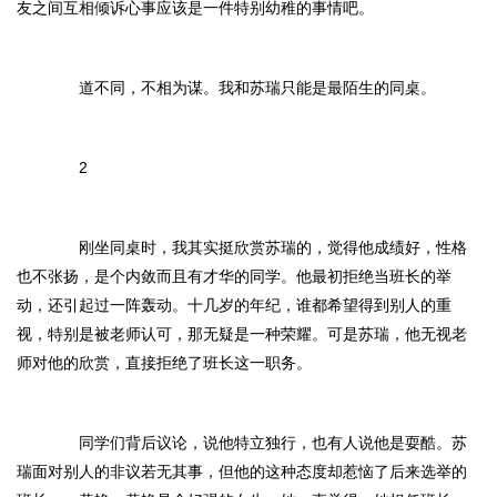
友之间互相倾诉心事应该是一件特别幼稚的事情吧。
道不同，不相为谋。我和苏瑞只能是最陌生的同桌。
2
刚坐同桌时，我其实挺欣赏苏瑞的，觉得他成绩好，性格
也不张扬，是个内敛而且有才华的同学。他最初拒绝当班长的举
动，还引起过一阵轰动。十几岁的年纪，谁都希望得到别人的重
视，特别是被老师认可，那无疑是一种荣耀。可是苏瑞，他无视老
师对他的欣赏，直接拒绝了班长这一职务。
同学们背后议论，说他特立独行，也有人说他是耍酷。苏
瑞面对别人的非议若无其事，但他的这种态度却惹恼了后来选举的