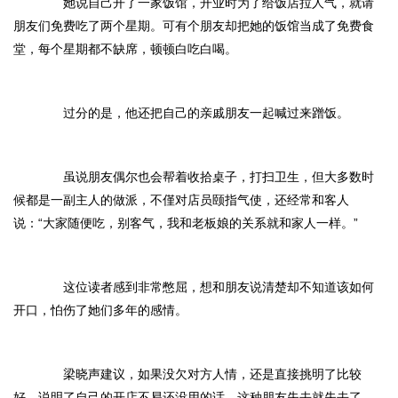
她说自己开了一家饭馆，开业时为了给饭店拉人气，就请
朋友们免费吃了两个星期。可有个朋友却把她的饭馆当成了免费食
堂，每个星期都不缺席，顿顿白吃白喝。
过分的是，他还把自己的亲戚朋友一起喊过来蹭饭。
虽说朋友偶尔也会帮着收拾桌子，打扫卫生，但大多数时
候都是一副主人的做派，不僅对店员颐指气使，还经常和客人
说：“大家随便吃，别客气，我和老板娘的关系就和家人一样。”
这位读者感到非常憋屈，想和朋友说清楚却不知道该如何
开口，怕伤了她们多年的感情。
梁晓声建议，如果没欠对方人情，还是直接挑明了比较
好，说明了自己的开店不易还没用的话，这种朋友失去就失去了