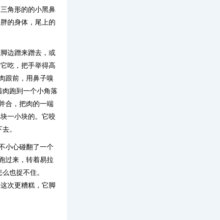
。三角形的的小黑鼻
胖胖的身体，尾上的
脚边蹭来蹭去，或
给它吃，把手举得高
到肉跟前，用鼻子嗅
着肉跑到一个小角落
紧并合，把肉的一端
小块一小块的。它咬
下去。
不小心碰翻了一个
地跑过来，转着易拉
怎么也捉不住。
料这次更糟糕，它脚