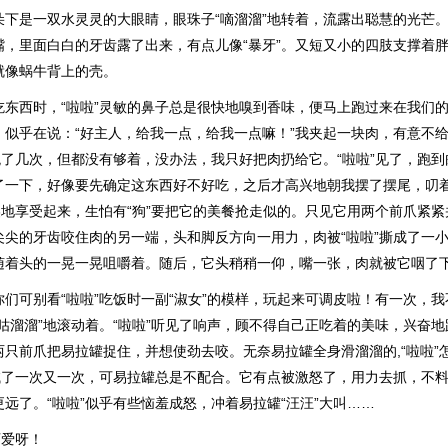
朵下是一双水灵灵的大眼睛，眼珠子“嘀溜溜”地转着，流露出聪慧的光芒
嘴，里面白白的牙齿露了出来，有点儿像“暴牙”。又短又小的四肢支撑着
就像蜗牛背上的壳。
西时，“啦啦”灵敏的鼻子总是很快地嗅到香味，便马上跑过来在我们的
，似乎在说：“好主人，给我一点，给我一点嘛！”我夹起一块肉，有意不
跳了几次，但都没有够着，没办法，我只好把肉扔给它。“啦啦”见了，跑
了一下，好像要先确定这东西好不好吃，之后才高兴地朝我摆了摆尾，叨
美地享受起来，生怕有“狗”要把它的美餐抢走似的。只见它用两个前爪紧
尖尖的牙齿咬住肉的另一端，头和脚反方向一用力，肉被“啦啦”撕成了一
随着头的一晃一晃咀嚼着。随后，它头稍稍一仰，嘴一张，肉就被它咽了
可别看“啦啦”吃饭时一副“淑女”的模样，玩起来可调皮啦！有一次，我
咕溜溜”地滚动着。“啦啦”听见了响声，顾不得自己正吃着的美味，兴奋
只前爪把易拉罐捉住，并想使劲去咬。无奈易拉罐全身滑溜溜的,“啦啦”
，试了一次又一次，可易拉罐总是不配合。它有点被激怒了，用力去抓，不
远了。“啦啦”似乎有些恼羞成怒，冲着易拉罐“汪汪”大叫……
爱呀！