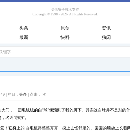
头条
原创
资讯
最新
快料
独闻
:49 | 栏目：
头条
| 点击：
次
的大门，一团毛绒绒的白“球”便滚到了我的脚下。其实这白球并不是别的
，名叫“啦啦”。
爱！它身上的'白毛梳得整整齐齐，摸上去怪舒服的。圆圆的脑袋上长着