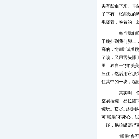
尖有些垂下来。耳
子下有一张能吃的
毛竖着，卷卷的，
每当我们吃东
干脆扑到我们脚上
高的，“啦啦”试着
了嗅，又用舌头舔
里，独自一“狗”美
压住，然后用它那
住其中的一块，嘴
其实啊，你们
空易拉罐，易拉罐“
罐玩。它尽力想用两
可“啦啦”不死心
一碰，易拉罐滚得更
“啦啦”多可