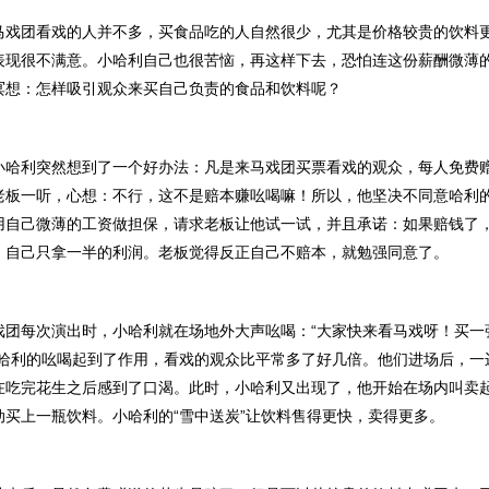
团看戏的人并不多，买食品吃的人自然很少，尤其是价格较贵的饮料
表现很不满意。小哈利自己也很苦恼，再这样下去，恐怕连这份薪酬微薄
冥想：怎样吸引观众来买自己负责的食品和饮料呢？
利突然想到了一个好办法：凡是来马戏团买票看戏的观众，每人免费
老板一听，心想：不行，这不是赔本赚吆喝嘛！所以，他坚决不同意哈利
用自己微薄的工资做担保，请求老板让他试一试，并且承诺：如果赔钱了
，自己只拿一半的利润。老板觉得反正自己不赔本，就勉强同意了。
每次演出时，小哈利就在场地外大声吆喝：“大家快来看马戏呀！买一
小哈利的吆喝起到了作用，看戏的观众比平常多了好几倍。他们进场后，一
在吃完花生之后感到了口渴。此时，小哈利又出现了，他开始在场内叫卖
动买上一瓶饮料。小哈利的“雪中送炭”让饮料售得更快，卖得更多。