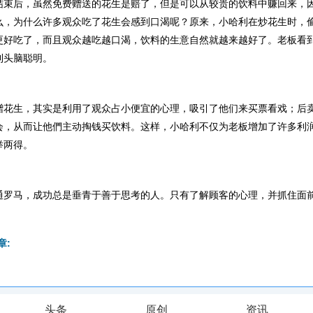
后，虽然免费赠送的花生是赔了，但是可以从较贵的饮料中赚回来，
么，为什么许多观众吃了花生会感到口渴呢？原来，小哈利在炒花生时，
更好吃了，而且观众越吃越口渴，饮料的生意自然就越来越好了。老板看
利头脑聪明。
生，其实是利用了观众占小便宜的心理，吸引了他们来买票看戏；后
会，从而让他們主动掏钱买饮料。这样，小哈利不仅为老板增加了许多利
举两得。
马，成功总是垂青于善于思考的人。只有了解顾客的心理，并抓住面
章:
头条
原创
资讯