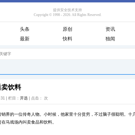
头条
原创
资讯
最新
快料
独闻
后卖饮料
:31 | 栏目：
开选
| 点击：
次
营销界的一位传奇人物。小时候，他家里十分贫穷，不过脑子很聪明。十
责在马戏场内叫卖食品和饮料。