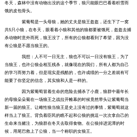
冬天，森林中没有动物出没的这个季节，狼只能眼巴巴看着积雪而
饿的皮包骨头。
紫葡萄是一头母狼，她的丈夫是狼王盔盔，还生下了一窝
共5只小狼，在冬天，眼看着小狼和其他的狼都要被饿死，盔盔去捕
杀动物时意外而死，狼王没了，所有的公狼都看到了希望，因为没
有公狼是不愿当狼王的。
我想：人不可一日无主，狼也不可以一日没有狼王，为了
当狼王，也许公狼会相互残杀，就像现在的我们，所有人都为自己
的学习而努力着，但是现实是残酷的，也许成绩的一分之差就有可
能要了你坚定的信念，其实狼和人是一样的。
因为紫葡萄冒着生命的危险去捕杀了小鹿，狼群中最年长
的母狼朵朵菊在一场狼王之战拉开帷幕的时候竟然带头让紫葡萄当
新一届的狼王。让雌性狼当狼王是史上没有过的事情，紫葡萄就这
样当上了狼王。背负着臣民的瞧不起和公狼的挑逗一次次拿自己的
生命来当赌注，为狼群在冬天去取得食物。在公狼掉进泥潭的时
候，用尾巴救上了公狼，当一个称职的女狼王。